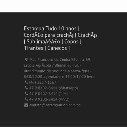
Estampa Tudo 10 anos |
CordÃ£o para crachÃ¡ | CrachÃ¡s
| SublimaÃ§Ã£o | Copos |
Tirantes | Canecos |
Rua Francisco da Cunha Silveira, 69
Escola AgrÃ­cola / Blumenau - SC -
Atendimento de segunda a sexta-feira -
8:30/12:00 agendado e 13:00/17:00 livre
(47) 3237-1367
47 9 8402-8414 (WhatsApp)
47 9 8402-8414 (TIM)
47 9 9200-8414 (VIVO)
contato@estampatudo.com.br