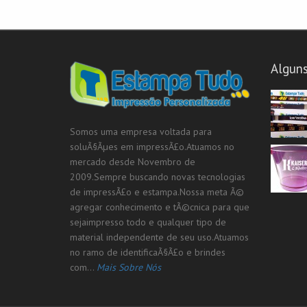
Algun
Somos uma empresa voltada para
soluÃ§Ãµes em impressÃ£o.Atuamos no
mercado desde Novembro de
2009.Sempre buscando novas tecnologias
de impressÃ£o e estampa.Nossa meta Ã©
agregar conhecimento e tÃ©cnica para que
sejaimpresso todo e qualquer tipo de
material independente de seu uso.Atuamos
no ramo de identificaÃ§Ã£o e brindes
com...
Mais Sobre Nós