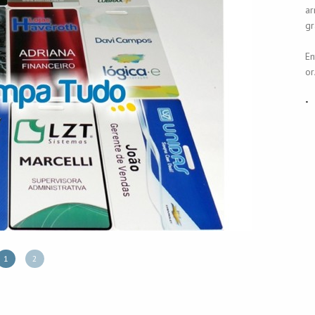
ar
gr
En
or
.
1
2