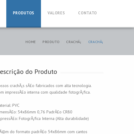
PRODUTOS
VALORES
CONTATO
HOME
PRODUTO
CRACHÃ¡
CRACHÃ¡
escrição do Produto
ssos crachÃ¡s sÃ£o fabricados com alta tecnologia.
m impressÃ£o interna com qualidade fotogrÃ¡fica.
terial: PVC
imensÃ£o: 54x86mm 0,76 PadrÃ£o CR80
pressÃ£o: FotogrÃ¡fica Interna (Alta durabilidade)
lÃ©m do formato padrÃ£o 54x86mm com cantos