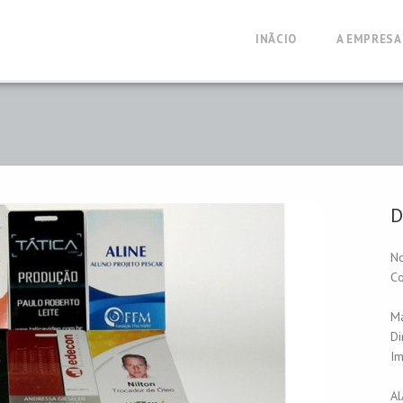
INÃ­CIO
A EMPRESA
D
No
Co
Ma
D
Im
A